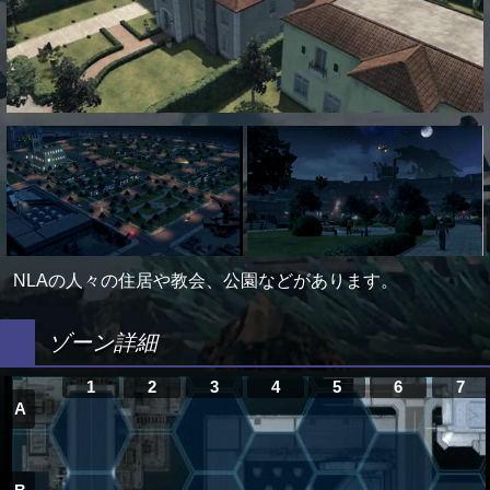
NLAの人々の住居や教会、公園などがあります。
ゾーン詳細
1
2
3
4
5
6
7
A