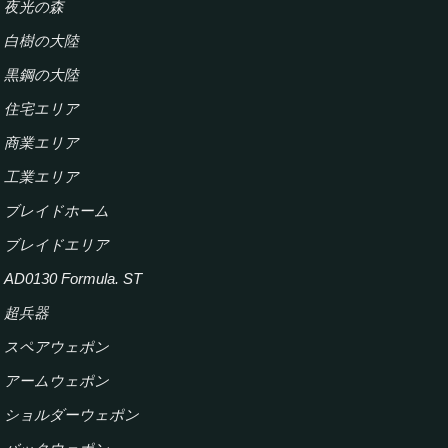
H
夜光の森
白樹の大陸
黒鋼の大陸
住宅エリア
商業エリア
工業エリア
ブレイドホーム
ブレイドエリア
AD0130 Formula. ST
超兵器
スペアウェポン
アームウェポン
ショルダーウェポン