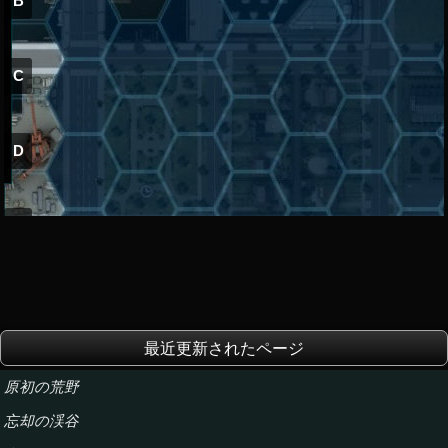
B
C
D
E
F
最近更新されたページ
G
原初の荒野
忘却の渓谷