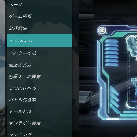
ページ
ゲーム情報
公式動画
システム
アバター作成
画面の見方
惑星ミラの探索
３つのレベル
バトルの基本
ドールとは
オンライン要素
ランキング