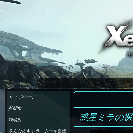
ゼノブレイドクロス wiki
トップページ
質問所
惑星ミラの探
雑談所
みんなのキャラ・ドール自慢