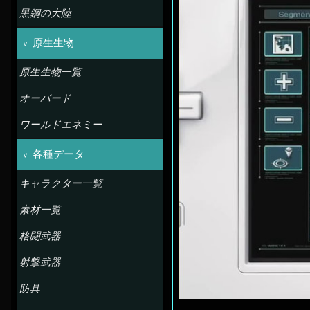
黒鋼の大陸
原生生物
原生生物一覧
オーバード
ワールドエネミー
各種データ
キャラクター一覧
素材一覧
格闘武器
射撃武器
防具