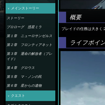
メインストーリー
概要
ストーリー
プロローグ 惑星ミラ
ブレイドの任務は大きく
第１章 ニューロサンゼルス
ライフポイ
第２章 フロンティアネット
第３章 運命の解放者（ブレ
イド）
第４章 グロウス
第５章 マ・ノンの民
第６章 星からの遺物
クエスト