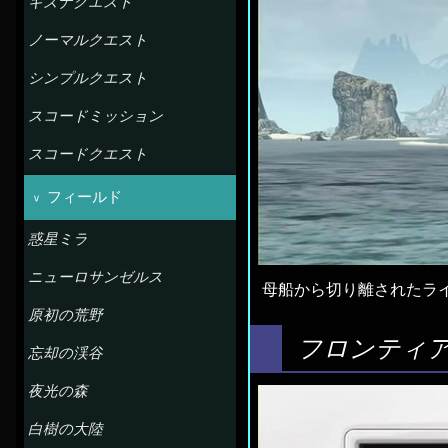
キズナクエスト
ノーマルクエスト
シンプルクエスト
スコードミッション
スコードクエスト
フィールド
惑星ミラ
ニューロサンゼルス
母船から切り離されたラ
原初の荒野
フロンティ
忘却の渓谷
夜光の森
白樹の大陸