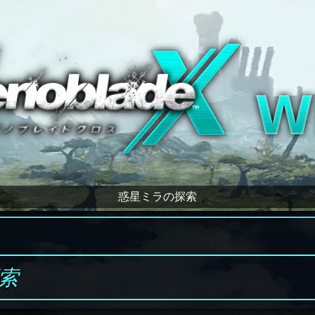
惑星ミラの探索
索