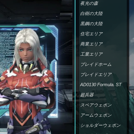
夜光の森
白樹の大陸
黒鋼の大陸
住宅エリア
商業エリア
工業エリア
ブレイドホーム
ブレイドエリア
AD0130 Formula. ST
超兵器
スペアウェポン
アームウェポン
ショルダーウェポン