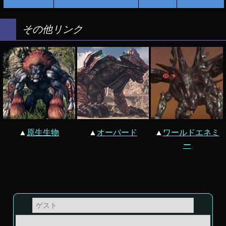
その他リンク
▲
原生生物
▲
オーバード
▲
ワールドエネミ
ー