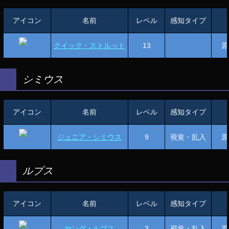
アイコン
名前
レベル
感知タイプ
クイック・ストルット
13
原
シミウス
アイコン
名前
レベル
感知タイプ
ジュニア・シミウス
9
視覚・乱入
原
ルプス
アイコン
名前
レベル
感知タイプ
ヤング・ルプス
3
視覚・乱入
原