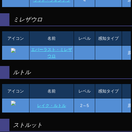
ミレザウロ
アイコン
名前
レベル
感知タイプ
エバーラスト・ミレザ
原
ウロ
ルトル
アイコン
名前
レベル
感知タイプ
レイク・ルトル
2～5
原
ストルット