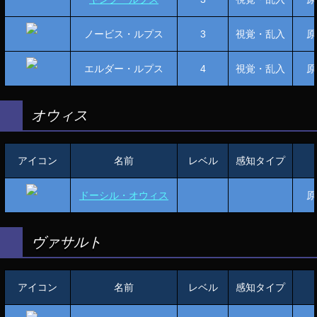
ノービス・ルプス
3
視覚・乱入
原
エルダー・ルプス
4
視覚・乱入
原
オウィス
アイコン
名前
レベル
感知タイプ
ドーシル・オウィス
原
ヴァサルト
アイコン
名前
レベル
感知タイプ