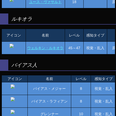
ユース・ヴァサルト
18
原
ルキオラ
アイコン
名前
レベル
感知タイプ
ウェルキン・ルキオラ
45～47
視覚・乱入
原
バイアス人
アイコン
名前
レベル
感知タイプ
バイアス・メジャー
8
視覚・乱入
バイアス・ラフィアン
8
視覚・乱入
グレンナー
10
視覚・乱入