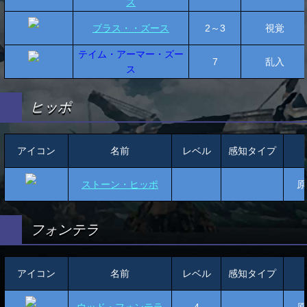
ス
ブラス・・ズース
2～3
視覚
テイム・アーマー・ズー
7
乱入
ス
ヒッポ
アイコン
名前
レベル
感知タイプ
ストーン・ヒッポ
原
フォンテラ
アイコン
名前
レベル
感知タイプ
ウッド・フォンテラ
4
原