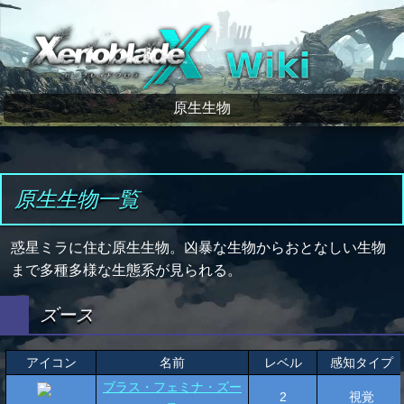
ゼノブレイドクロス wiki
原生生物
原生生物一覧
惑星ミラに住む原生生物。凶暴な生物からおとなしい生物
まで多種多様な生態系が見られる。
ズース
アイコン
名前
レベル
感知タイプ
ブラス・フェミナ・ズー
2
視覚