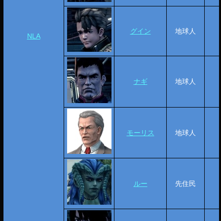
グイン
地球人
NLA
ナギ
地球人
モーリス
地球人
ルー
先住民