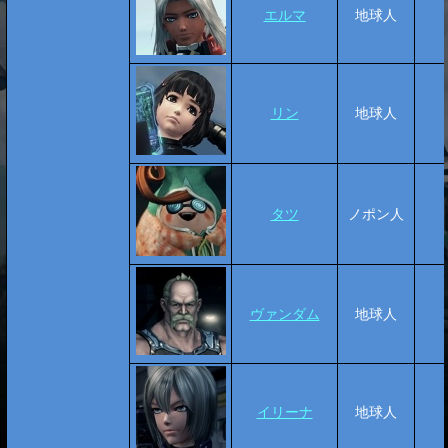
エルマ
地球人
リン
地球人
タツ
ノポン人
ヴァンダム
地球人
イリーナ
地球人