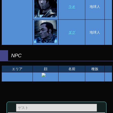
ラオ
地球人
ダグ
地球人
NPC
エリア
顔
名前
種族