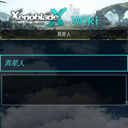
ゼノブレイドクロス wiki
異星人
異星人