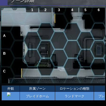
ゾーン詳細
1
2
3
4
5
6
A
B
C
外観
所属ゾーン
ロケーションの種類
ブレイドホーム
ランドマーク
ブレ