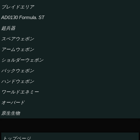
ブレイドエリア
AD0130 Formula. ST
超兵器
スペアウェポン
アームウェポン
ショルダーウェポン
バックウェポン
ハンドウェポン
ワールドエネミー
オーバード
原生生物
トップページ