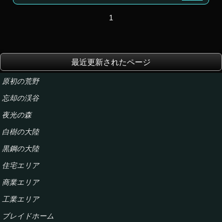
1
最近更新されたページ
原初の荒野
忘却の渓谷
夜光の森
白樹の大陸
黒鋼の大陸
住宅エリア
商業エリア
工業エリア
ブレイドホーム