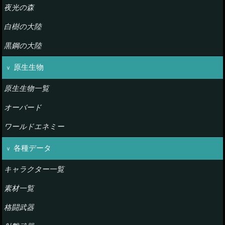
夜光の森
白樹の大陸
黒鋼の大陸
原生生物
原生生物一覧
オーバード
ワールドエネミー
各種データ
キャラクター一覧
素材一覧
格闘武器