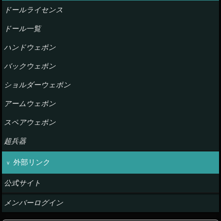
ドールライセンス
ドール一覧
ハンドウェポン
バックウェポン
ショルダーウェポン
アームウェポン
スペアウェポン
超兵器
外部リンク
公式サイト
メンバーログイン