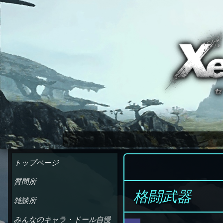
ゼノブレイドクロス wiki
トップページ
質問所
格闘武器
雑談所
みんなのキャラ・ドール自慢