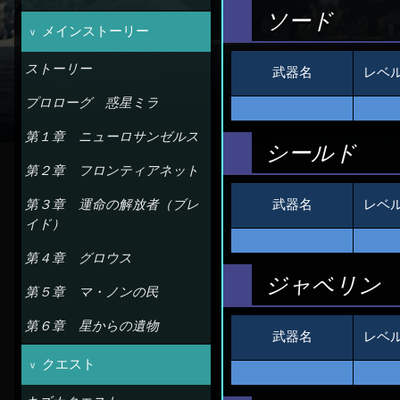
ソード
メインストーリー
ストーリー
武器名
レベ
プロローグ 惑星ミラ
第１章 ニューロサンゼルス
シールド
第２章 フロンティアネット
第３章 運命の解放者（ブレ
武器名
レベ
イド）
第４章 グロウス
ジャベリン
第５章 マ・ノンの民
第６章 星からの遺物
武器名
レベ
クエスト