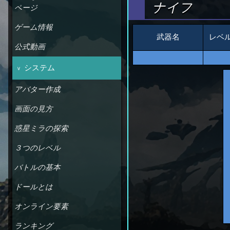
ナイフ
ページ
ゲーム情報
武器名
レベ
公式動画
システム
アバター作成
画面の見方
惑星ミラの探索
３つのレベル
バトルの基本
ドールとは
オンライン要素
ランキング