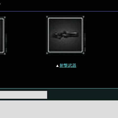
ク
▲
射撃武器