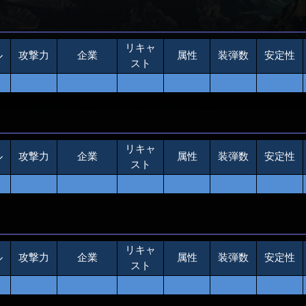
リキャ
ル
攻撃力
企業
属性
装弾数
安定性
スト
リキャ
ル
攻撃力
企業
属性
装弾数
安定性
スト
リキャ
ル
攻撃力
企業
属性
装弾数
安定性
スト