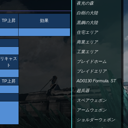
夜光の森
白樹の大陸
TP上昇
効果
黒鋼の大陸
住宅エリア
商業エリア
工業エリア
リキャス
ブレイドホーム
ト
ブレイドエリア
AD0130 Formula. ST
TP上昇
超兵器
スペアウェポン
アームウェポン
ショルダーウェポン