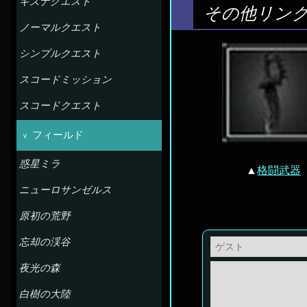
キズナクエスト
その他リン
ノーマルクエスト
シンプルクエスト
スコードミッション
スコードクエスト
フィールド
惑星ミラ
▲
格闘武器
ニューロサンゼルス
原初の荒野
忘却の渓谷
夜光の森
白樹の大陸