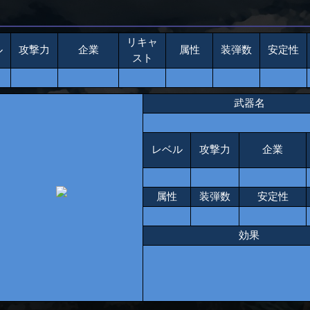
リキャ
ル
攻撃力
企業
属性
装弾数
安定性
スト
武器名
レベル
攻撃力
企業
属性
装弾数
安定性
効果