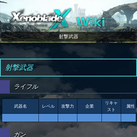
ゼノブレイドクロス wiki
射撃武器
射撃武器
ライフル
リキャ
武器名
レベル
攻撃力
企業
属性
スト
ガン