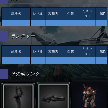
リキャ
武器名
レベル
攻撃力
企業
属性
スト
ランチャー
リキャ
武器名
レベル
攻撃力
企業
属性
スト
その他リンク