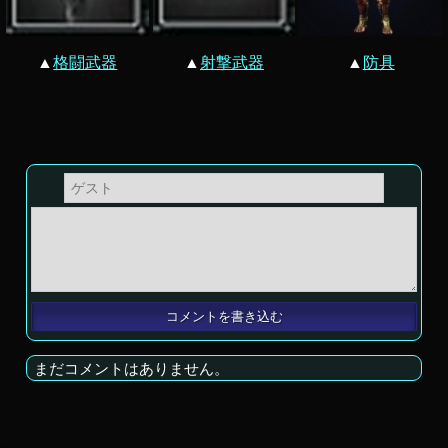
▲
格闘武器
▲
射撃武器
▲
防具
まだコメントはありません。