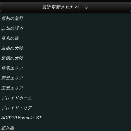
最近更新されたページ
原初の荒野
忘却の渓谷
夜光の森
白樹の大陸
黒鋼の大陸
住宅エリア
商業エリア
工業エリア
ブレイドホーム
ブレイドエリア
AD0130 Formula. ST
超兵器